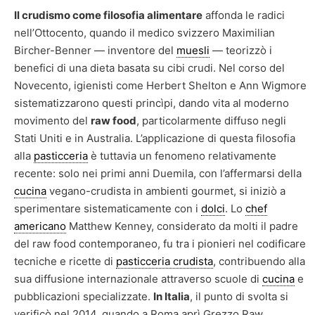
Il crudismo come filosofia alimentare
affonda le radici
nell’Ottocento, quando il medico svizzero Maximilian
Bircher-Benner — inventore del
muesli
— teorizzò i
benefici di una dieta basata su cibi crudi. Nel corso del
Novecento, igienisti come Herbert Shelton e Ann Wigmore
sistematizzarono questi princìpi, dando vita al moderno
movimento del
raw food
, particolarmente diffuso negli
Stati Uniti e in Australia. L’applicazione di questa filosofia
alla
pasticceria
è tuttavia un fenomeno relativamente
recente: solo nei primi anni Duemila, con l’affermarsi della
cucina
vegano-crudista in ambienti gourmet, si iniziò a
sperimentare sistematicamente con i
dolci
. Lo
chef
americano
Matthew Kenney, considerato da molti il padre
del raw food contemporaneo, fu tra i pionieri nel codificare
tecniche e ricette di
pasticceria crudista
, contribuendo alla
sua diffusione internazionale attraverso scuole di
cucina
e
pubblicazioni specializzate.
In Italia
, il punto di svolta si
verificò nel 2014, quando a Roma aprì Grezzo Raw