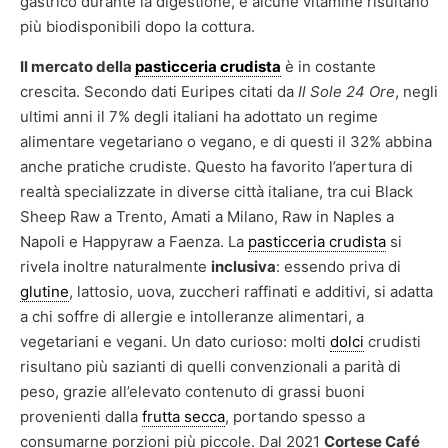
gastrico durante la digestione, e alcune vitamine risultano
più biodisponibili dopo la cottura.
Il mercato della
pasticceria crudista
è in costante
crescita. Secondo dati Euripes citati da
Il Sole 24 Ore
, negli
ultimi anni il 7% degli italiani ha adottato un regime
alimentare vegetariano o vegano, e di questi il 32% abbina
anche pratiche crudiste. Questo ha favorito l’apertura di
realtà specializzate in diverse città italiane, tra cui Black
Sheep Raw a Trento, Amati a Milano, Raw in Naples a
Napoli e Happyraw a Faenza. La
pasticceria crudista
si
rivela inoltre naturalmente
inclusiva
: essendo priva di
glutine
, lattosio, uova, zuccheri raffinati e additivi, si adatta
a chi soffre di allergie e intolleranze alimentari, a
vegetariani e vegani. Un dato curioso: molti
dolci
crudisti
risultano più sazianti di quelli convenzionali a parità di
peso, grazie all’elevato contenuto di grassi buoni
provenienti dalla
frutta secca
, portando spesso a
consumarne porzioni più piccole. Dal 2021
Cortese Café