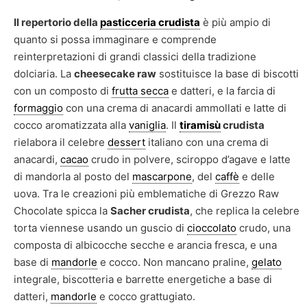
Il repertorio della
pasticceria crudista
è più ampio di
quanto si possa immaginare e comprende
reinterpretazioni di grandi classici della tradizione
dolciaria. La
cheesecake raw
sostituisce la base di biscotti
con un composto di
frutta secca
e datteri, e la farcia di
formaggio
con una crema di anacardi ammollati e latte di
cocco aromatizzata alla
vaniglia
. Il
tiramisù
crudista
rielabora il celebre
dessert
italiano con una crema di
anacardi,
cacao
crudo in polvere, sciroppo d’agave e latte
di mandorla al posto del
mascarpone
, del
caffè
e delle
uova. Tra le creazioni più emblematiche di Grezzo Raw
Chocolate spicca la
Sacher crudista
, che replica la celebre
torta viennese usando un guscio di
cioccolato
crudo, una
composta di albicocche secche e arancia fresca, e una
base di
mandorle
e cocco. Non mancano praline,
gelato
integrale, biscotteria e barrette energetiche a base di
datteri,
mandorle
e cocco grattugiato.