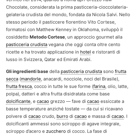
Chocolate, considerata la prima pasticceria-cioccolateria-
gelateria crudista del mondo, fondata da Nicola Salvi. Nello
stesso periodo il pasticcere fiorentino Vito Cortese,
formatosi con Matthew Kenney in Oklahoma, sviluppò il
cosiddetto
Metodo Cortese
, un approccio gourmet alla
pasticceria crudista
vegana che oggi conta oltre cento
ricette e ha trovato applicazione in
hotel
e ristoranti di
lusso in Svizzera, Qatar ed Emirati Arabi.
Gli ingredienti base
della
pasticceria crudista
sono
frutta
secca
(
mandorle
, anacardi, nocciole, noci del Brasile),
frutta fresca
, cocco in tutte le sue forme (
farina
, olio, latte,
polpa), datteri e altra frutta disidratata come base
dolcificante
, e
cacao
grezzo — fave di
cacao
essiccate a
basse temperature anziché tostate — da cui si ricavano
polvere di
cacao
crudo,
burro
di
cacao
e massa di
cacao
. I
dolcificanti ammessi sono sciroppo di agave integrale,
sciroppo d’acero e
zucchero
di cocco. La fase di