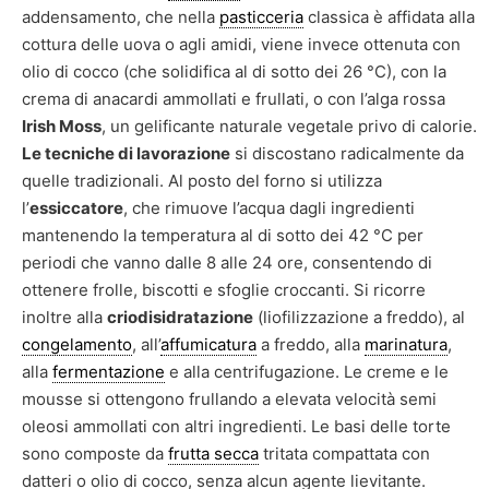
addensamento, che nella
pasticceria
classica è affidata alla
cottura delle uova o agli amidi, viene invece ottenuta con
olio di cocco (che solidifica al di sotto dei 26 °C), con la
crema di anacardi ammollati e frullati, o con l’alga rossa
Irish Moss
, un gelificante naturale vegetale privo di calorie.
Le tecniche di lavorazione
si discostano radicalmente da
quelle tradizionali. Al posto del forno si utilizza
l’
essiccatore
, che rimuove l’acqua dagli ingredienti
mantenendo la temperatura al di sotto dei 42 °C per
periodi che vanno dalle 8 alle 24 ore, consentendo di
ottenere frolle, biscotti e sfoglie croccanti. Si ricorre
inoltre alla
criodisidratazione
(liofilizzazione a freddo), al
congelamento
, all’
affumicatura
a freddo, alla
marinatura
,
alla
fermentazione
e alla centrifugazione. Le creme e le
mousse si ottengono frullando a elevata velocità semi
oleosi ammollati con altri ingredienti. Le basi delle torte
sono composte da
frutta secca
tritata compattata con
datteri o olio di cocco, senza alcun agente lievitante.