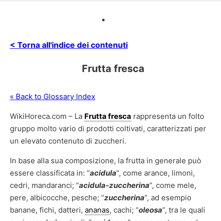
< Torna all'indice dei contenuti
Frutta fresca
« Back to Glossary Index
WikiHoreca.com – La
Frutta fresca
rappresenta un folto
gruppo molto vario di prodotti coltivati, caratterizzati per
un elevato contenuto di zuccheri.
In base alla sua composizione, la frutta in generale può
essere classificata in: “
acidula
”, come arance, limoni,
cedri, mandaranci; “
acidula-zuccherina
”, come mele,
pere, albicocche, pesche; “
zuccherina
”, ad esempio
banane, fichi, datteri,
ananas
, cachi; “
oleosa
”, tra le quali