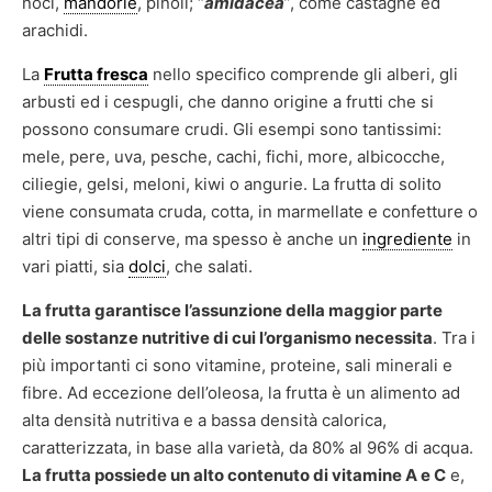
noci,
mandorle
, pinoli; “
amidacea
”, come castagne ed
arachidi.
La
Frutta fresca
nello specifico comprende gli alberi, gli
arbusti ed i cespugli, che danno origine a frutti che si
possono consumare crudi. Gli esempi sono tantissimi:
mele, pere, uva, pesche, cachi, fichi, more, albicocche,
ciliegie, gelsi, meloni, kiwi o angurie. La frutta di solito
viene consumata cruda, cotta, in marmellate e confetture o
altri tipi di conserve, ma spesso è anche un
ingrediente
in
vari piatti, sia
dolci
, che salati.
La frutta garantisce l’assunzione della maggior parte
delle sostanze nutritive di cui l’organismo necessita
. Tra i
più importanti ci sono vitamine, proteine, sali minerali e
fibre. Ad eccezione dell’oleosa, la frutta è un alimento ad
alta densità nutritiva e a bassa densità calorica,
caratterizzata, in base alla varietà, da 80% al 96% di acqua.
La frutta possiede un alto contenuto di vitamine A e C
e,