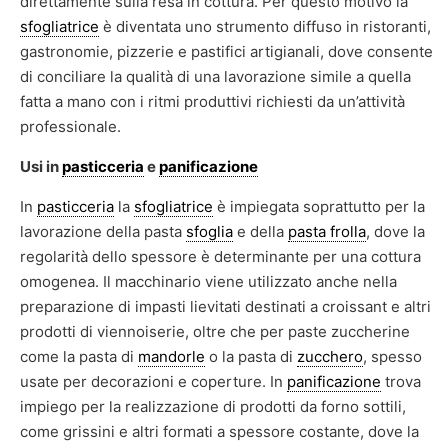
direttamente sulla resa in cottura. Per questo motivo la
sfogliatrice
è diventata uno strumento diffuso in ristoranti,
gastronomie, pizzerie e pastifici artigianali, dove consente
di conciliare la qualità di una lavorazione simile a quella
fatta a mano con i ritmi produttivi richiesti da un’attività
professionale.
Usi in
pasticceria
e
panificazione
In
pasticceria
la
sfogliatrice
è impiegata soprattutto per la
lavorazione della pasta
sfoglia
e della
pasta frolla
, dove la
regolarità dello spessore è determinante per una cottura
omogenea. Il macchinario viene utilizzato anche nella
preparazione di impasti lievitati destinati a croissant e altri
prodotti di viennoiserie, oltre che per paste zuccherine
come la pasta di
mandorle
o la pasta di
zucchero
, spesso
usate per decorazioni e coperture. In
panificazione
trova
impiego per la realizzazione di prodotti da forno sottili,
come grissini e altri formati a spessore costante, dove la