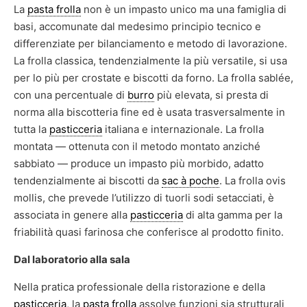
La
pasta frolla
non è un impasto unico ma una famiglia di
basi, accomunate dal medesimo principio tecnico e
differenziate per bilanciamento e metodo di lavorazione.
La frolla classica, tendenzialmente la più versatile, si usa
per lo più per crostate e biscotti da forno. La frolla sablée,
con una percentuale di
burro
più elevata, si presta di
norma alla biscotteria fine ed è usata trasversalmente in
tutta la
pasticceria
italiana e internazionale. La frolla
montata — ottenuta con il metodo montato anziché
sabbiato — produce un impasto più morbido, adatto
tendenzialmente ai biscotti da
sac à poche
. La frolla ovis
mollis, che prevede l’utilizzo di tuorli sodi setacciati, è
associata in genere alla
pasticceria
di alta gamma per la
friabilità quasi farinosa che conferisce al prodotto finito.
Dal laboratorio alla sala
Nella pratica professionale della ristorazione e della
pasticceria
, la
pasta frolla
assolve funzioni sia strutturali