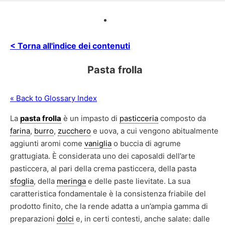
< Torna all'indice dei contenuti
Pasta frolla
« Back to Glossary Index
La
pasta frolla
è un impasto di
pasticceria
composto da
farina
,
burro
,
zucchero
e uova, a cui vengono abitualmente
aggiunti aromi come
vaniglia
o buccia di agrume
grattugiata. È considerata uno dei caposaldi dell’arte
pasticcera, al pari della crema pasticcera, della pasta
sfoglia
, della
meringa
e delle paste lievitate. La sua
caratteristica fondamentale è la consistenza friabile del
prodotto finito, che la rende adatta a un’ampia gamma di
preparazioni
dolci
e, in certi contesti, anche salate: dalle