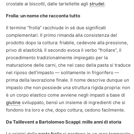
crostate ai biscotti, dalle tartellette agli
strudel
.
Frolla: un nome che racconta tutto
Il termine “frolla” racchiude in sé due significati
complementari. Il primo rimanda alla consistenza del
prodotto dopo la cottura: friabile, cedevole alla pressione,
privo di elasticità. Il secondo evoca il verbo “frollare”, il
procedimento tradizionalmente impiegato per la
maturazione delle carni, che nel caso della pasta si traduce
nel riposo dell’impasto — solitamente in frigorifero —
prima della lavorazione finale. Il nome descrive dunque un
impasto che non possiede una struttura rigida propria: non
è un corpo elastico come avviene negli impasti a base di
glutine
sviluppato, bensì un insieme di ingredienti che si
fondono tra loro e che, dopo cottura, cedono facilmente.
Da Taillevent a Bartolomeo Scappi: mille anni di storia
Le origini della
pasta frolla
si perdono in un arco temporale