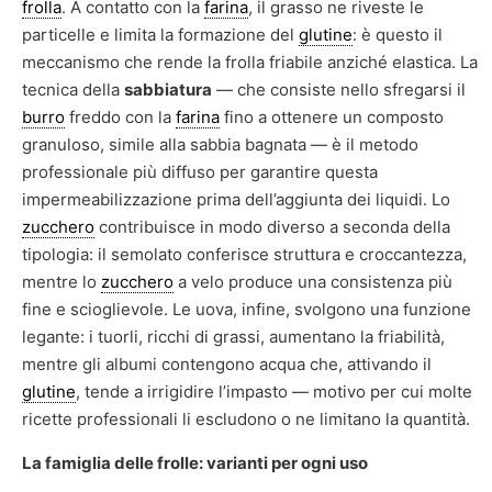
frolla
. A contatto con la
farina
, il grasso ne riveste le
particelle e limita la formazione del
glutine
: è questo il
meccanismo che rende la frolla friabile anziché elastica. La
tecnica della
sabbiatura
— che consiste nello sfregarsi il
burro
freddo con la
farina
fino a ottenere un composto
granuloso, simile alla sabbia bagnata — è il metodo
professionale più diffuso per garantire questa
impermeabilizzazione prima dell’aggiunta dei liquidi. Lo
zucchero
contribuisce in modo diverso a seconda della
tipologia: il semolato conferisce struttura e croccantezza,
mentre lo
zucchero
a velo produce una consistenza più
fine e scioglievole. Le uova, infine, svolgono una funzione
legante: i tuorli, ricchi di grassi, aumentano la friabilità,
mentre gli albumi contengono acqua che, attivando il
glutine
, tende a irrigidire l’impasto — motivo per cui molte
ricette professionali li escludono o ne limitano la quantità.
La famiglia delle frolle: varianti per ogni uso