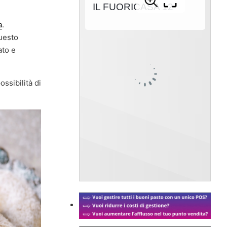
a
.
uesto
ato e
ossibilità di