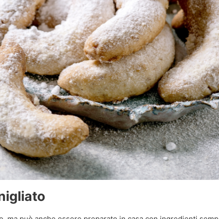
igliato
o, ma può anche essere preparato in casa con ingredienti sempli