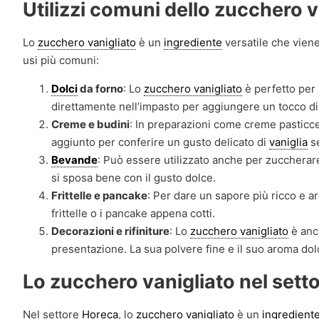
Utilizzi comuni dello zucchero v
Lo
zucchero vanigliato
è un
ingrediente
versatile che viene
usi più comuni:
Dolci
da forno
: Lo
zucchero vanigliato
è perfetto per 
direttamente nell’impasto per aggiungere un tocco d
Creme e budini
: In preparazioni come creme pasticce
aggiunto per conferire un gusto delicato di
vaniglia
se
Bevande
: Può essere utilizzato anche per zucchera
si sposa bene con il gusto dolce.
Frittelle e pancake
: Per dare un sapore più ricco e a
frittelle o i pancake appena cotti.
Decorazioni e rifiniture
: Lo
zucchero vanigliato
è anc
presentazione. La sua polvere fine e il suo aroma dol
Lo zucchero vanigliato nel sett
Nel settore
Horeca
, lo
zucchero vanigliato
è un
ingredient