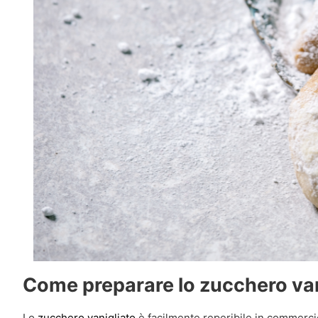
Come preparare lo zucchero van
Lo
zucchero vanigliato
è facilmente reperibile in commerci