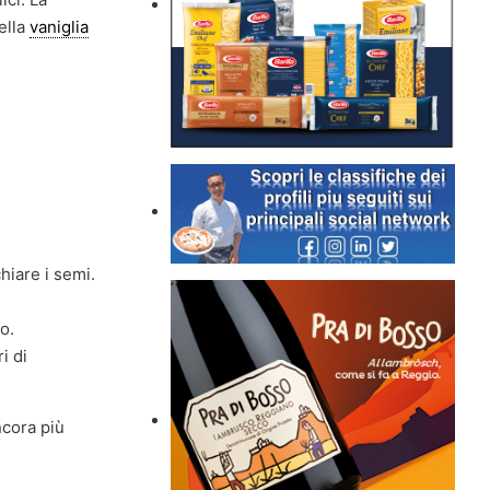
ella
vaniglia
hiare i semi.
o.
i di
ncora più