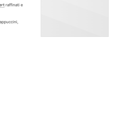
ert
raffinati e
ppuccini,