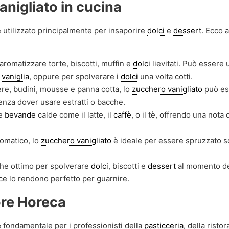
anigliato in cucina
 utilizzato principalmente per insaporire
dolci
e
dessert
. Ecco a
aromatizzare torte, biscotti, muffin e
dolci
lievitati. Può essere 
i
vaniglia
, oppure per spolverare i
dolci
una volta cotti.
re, budini, mousse e panna cotta, lo
zucchero vanigliato
può es
nza dover usare estratti o bacche.
re
bevande
calde come il latte, il
caffè
, o il tè, offrendo una nota 
romatico, lo
zucchero vanigliato
è ideale per essere spruzzato s
he ottimo per spolverare
dolci
, biscotti e
dessert
al momento de
ce lo rendono perfetto per guarnire.
ore Horeca
e
fondamentale per i professionisti della
pasticceria
, della risto