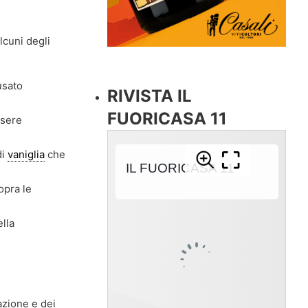
lcuni degli
usato
RIVISTA IL
FUORICASA 11
sere
di
vaniglia
che
opra le
lla
razione e dei