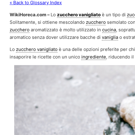
« Back to Glossary Index
WikiHoreca.com –
Lo
zucchero vanigliato
è un tipo di
zuc
Solitamente, si ottiene mescolando
zucchero
semolato co
zucchero
aromatizzato è molto utilizzato in
cucina
, sopratt
aromatico senza dover utilizzare bacche di
vaniglia
o estratt
Lo
zucchero vanigliato
è una delle opzioni preferite per ch
insaporire le ricette con un unico
ingrediente
, riducendo i