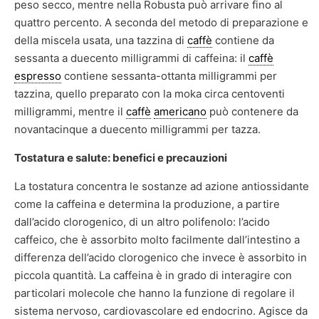
peso secco, mentre nella Robusta può arrivare fino al
quattro percento. A seconda del metodo di preparazione e
della miscela usata, una tazzina di
caffè
contiene da
sessanta a duecento milligrammi di caffeina: il
caffè
espresso
contiene sessanta-ottanta milligrammi per
tazzina, quello preparato con la moka circa centoventi
milligrammi, mentre il
caffè
americano
può contenere da
novantacinque a duecento milligrammi per tazza.
Tostatura e salute: benefici e precauzioni
La tostatura concentra le sostanze ad azione antiossidante
come la caffeina e determina la produzione, a partire
dall’acido clorogenico, di un altro polifenolo: l’acido
caffeico, che è assorbito molto facilmente dall’intestino a
differenza dell’acido clorogenico che invece è assorbito in
piccola quantità. La caffeina è in grado di interagire con
particolari molecole che hanno la funzione di regolare il
sistema nervoso, cardiovascolare ed endocrino. Agisce da