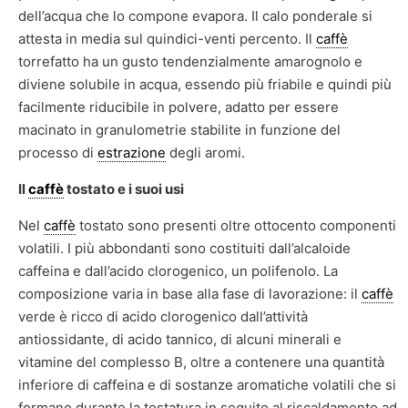
dell’acqua che lo compone evapora. Il calo ponderale si
attesta in media sul quindici-venti percento. Il
caffè
torrefatto ha un gusto tendenzialmente amarognolo e
diviene solubile in acqua, essendo più friabile e quindi più
facilmente riducibile in polvere, adatto per essere
macinato in granulometrie stabilite in funzione del
processo di
estrazione
degli aromi.
Il
caffè
tostato e i suoi usi
Nel
caffè
tostato sono presenti oltre ottocento componenti
volatili. I più abbondanti sono costituiti dall’alcaloide
caffeina e dall’acido clorogenico, un polifenolo. La
composizione varia in base alla fase di lavorazione: il
caffè
verde è ricco di acido clorogenico dall’attività
antiossidante, di acido tannico, di alcuni minerali e
vitamine del complesso B, oltre a contenere una quantità
inferiore di caffeina e di sostanze aromatiche volatili che si
formano durante la tostatura in seguito al riscaldamento ad