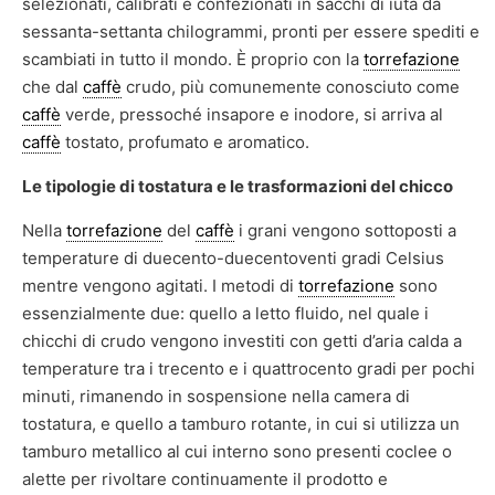
selezionati, calibrati e confezionati in sacchi di iuta da
sessanta-settanta chilogrammi, pronti per essere spediti e
scambiati in tutto il mondo. È proprio con la
torrefazione
che dal
caffè
crudo, più comunemente conosciuto come
caffè
verde, pressoché insapore e inodore, si arriva al
caffè
tostato, profumato e aromatico.
Le tipologie di tostatura e le trasformazioni del chicco
Nella
torrefazione
del
caffè
i grani vengono sottoposti a
temperature di duecento-duecentoventi gradi Celsius
mentre vengono agitati. I metodi di
torrefazione
sono
essenzialmente due: quello a letto fluido, nel quale i
chicchi di crudo vengono investiti con getti d’aria calda a
temperature tra i trecento e i quattrocento gradi per pochi
minuti, rimanendo in sospensione nella camera di
tostatura, e quello a tamburo rotante, in cui si utilizza un
tamburo metallico al cui interno sono presenti coclee o
alette per rivoltare continuamente il prodotto e