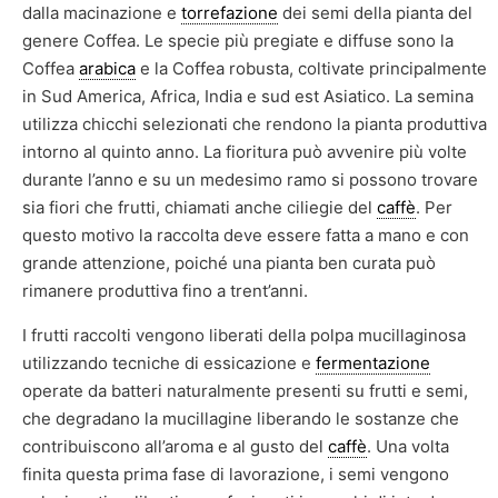
dalla macinazione e
torrefazione
dei semi della pianta del
genere Coffea. Le specie più pregiate e diffuse sono la
Coffea
arabica
e la Coffea robusta, coltivate principalmente
in Sud America, Africa, India e sud est Asiatico. La semina
utilizza chicchi selezionati che rendono la pianta produttiva
intorno al quinto anno. La fioritura può avvenire più volte
durante l’anno e su un medesimo ramo si possono trovare
sia fiori che frutti, chiamati anche ciliegie del
caffè
. Per
questo motivo la raccolta deve essere fatta a mano e con
grande attenzione, poiché una pianta ben curata può
rimanere produttiva fino a trent’anni.
I frutti raccolti vengono liberati della polpa mucillaginosa
utilizzando tecniche di essicazione e
fermentazione
operate da batteri naturalmente presenti su frutti e semi,
che degradano la mucillagine liberando le sostanze che
contribuiscono all’aroma e al gusto del
caffè
. Una volta
finita questa prima fase di lavorazione, i semi vengono