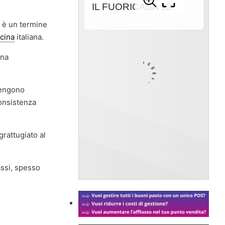
” è un termine
cina
italiana.
una
 vengono
onsistenza
grattugiato al
assi, spesso