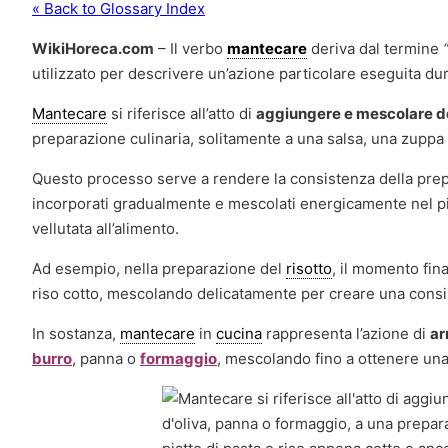
« Back to Glossary Index
WikiHoreca.com
– Il verbo
mantecare
deriva dal termine
utilizzato per descrivere un’azione particolare eseguita dur
Mantecare
si riferisce all’atto di
aggiungere e mescolare d
preparazione culinaria, solitamente a una salsa, una zuppa 
Questo processo serve a rendere la consistenza della prepa
incorporati gradualmente e mescolati energicamente nel pi
vellutata all’alimento.
Ad esempio, nella preparazione del
risotto
, il momento fin
riso cotto, mescolando delicatamente per creare una consi
In sostanza,
mantecare
in
cucina
rappresenta l’azione di
ar
burro
, panna o
formaggio
, mescolando fino a ottenere una