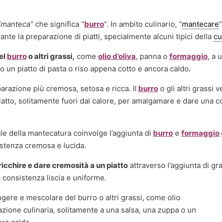
“manteca”
che significa “
burro
“. In ambito culinario, “
mantecare
ante la preparazione di piatti, specialmente alcuni tipici della
cu
el
burro
o altri grassi,
come
olio d’oliva
, panna o
formaggio
, a 
o un piatto di pasta o riso appena cotto e ancora caldo.
razione più cremosa, setosa e ricca. Il
burro
o gli altri grassi
atto, solitamente fuori dal calore, per amalgamare e dare una c
ale della mantecatura coinvolge l’aggiunta di
burro
e
formaggio
stenza cremosa e lucida.
ricchire e dare cremosità a un piatto
attraverso l’aggiunta di gr
 consistenza liscia e uniforme.