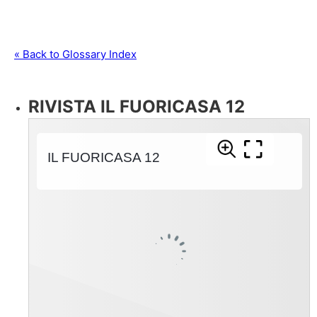
Fonte: https://www.qualigeo.eu/prodotto-qualigeo/lessini-
durello-dop/
« Back to Glossary Index
RIVISTA IL FUORICASA 12