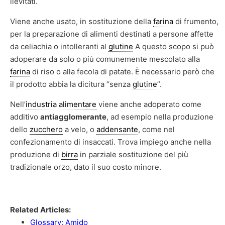
lievitati.
Viene anche usato, in sostituzione della
farina
di frumento,
per la preparazione di alimenti destinati a persone affette
da celiachia o intolleranti al
glutine
A questo scopo si può
adoperare da solo o più comunemente mescolato alla
farina
di riso o alla fecola di patate. È necessario però che
il prodotto abbia la dicitura “senza
glutine
”.
Nell’
industria alimentare
viene anche adoperato come
additivo
antiagglomerante
, ad esempio nella produzione
dello
zucchero
a velo, o
addensante
, come nel
confezionamento di insaccati. Trova impiego anche nella
produzione di
birra
in parziale sostituzione del più
tradizionale orzo, dato il suo costo minore.
Fonte: https://
it.wikipedia.org/wiki/Amido_di_mais
Related Articles:
Glossary: Amido