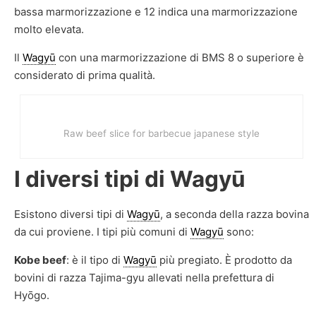
bassa marmorizzazione e 12 indica una marmorizzazione
molto elevata.
Il
Wagyū
con una marmorizzazione di BMS 8 o superiore è
considerato di prima qualità.
Raw beef slice for barbecue japanese style
I diversi tipi di Wagyū
Esistono diversi tipi di
Wagyū
, a seconda della razza bovina
da cui proviene. I tipi più comuni di
Wagyū
sono:
Kobe beef
: è il tipo di
Wagyū
più pregiato. È prodotto da
bovini di razza Tajima-gyu allevati nella prefettura di
Hyōgo.