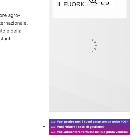
tore agro-
ternazionale.
to e della
stant