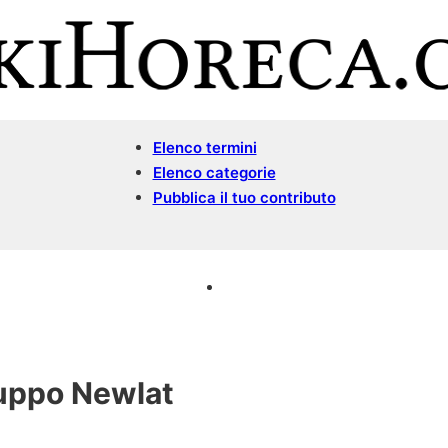
Elenco termini
Elenco categorie
Pubblica il tuo contributo
uppo Newlat