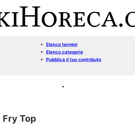
Elenco termini
Elenco categorie
Pubblica il tuo contributo
Fry Top