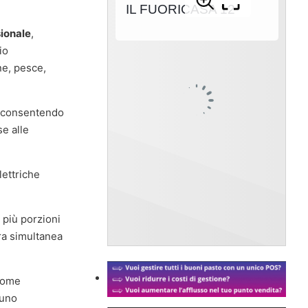
sionale
,
io
rne, pesce,
e consentendo
se alle
lettriche
 più porzioni
ra simultanea
come
 uno