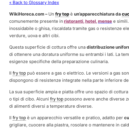
« Back to Glossary Index
WikiHoreca.com –
Un
fry top
è
un’apparecchiatura da
cuc
comunemente presente in
ristoranti
,
hotel
,
mense
e simili.
inossidabile o ghisa, riscaldata tramite gas o resistenze elet
verdure, uova e altri cibi.
Questa superficie di cottura offre una
distribuzione unifor
di ottenere una doratura uniforme su entrambi i lati. La te
esigenze specifiche della preparazione culinaria.
Il
fry top
può essere a gas o elettrico. Le versioni a gas sono
dispongono di resistenze integrate nella parte inferiore del
La sua superficie ampia e piatta offre uno spazio di cottu
o tipi di cibo. Alcuni
fry top
possono avere anche diverse zon
di alimenti diversi a temperature diverse.
Il
fry top
è un apparecchio versatile e pratico, adatto per
cu
grigliare, cuocere alla piastra, rosolare o mantenere in cal