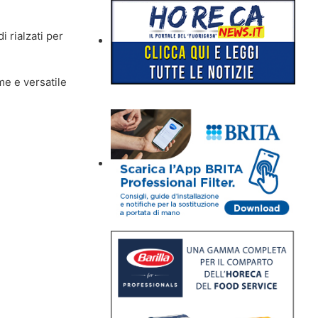
i rialzati per
me e versatile