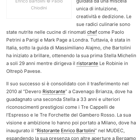
guidata da una miscela
Enrico Bartolini © Paolo
Chiodini
unica di intuizione,
creatività e dedizione. Le
sue radici culinarie sono
state nutrite nelle cucine di rinomati
chef
come Paolo
Petrini a Parigi e Mark Page a Londra. Tuttavia, è stata in
Italia, sotto la guida di Massimiliano Alajmo, che Bartolini
ha iniziato a brillare, ottenendo la sua prima Stella Michelin
a soli 29 anni mentre dirigeva il
ristorante
Le Robinie in
Oltrepò Pavese.
Il suo successo si è consolidato con il trasferimento nel
2010 al “Devero
Ristorante
” a Cavenago Brianza, dove ha
guadagnato una seconda Stella a 33 anni e ulteriori
riconoscimenti prestigiosi come i Tre Cappelli de
l’Espresso e le Tre Forchette del Gambero Rosso. La sua
visione e ambizione lo hanno poi portato a Milano, dove ha
inaugurato il “
Ristorante
Enrico Bartolini
” nel MUDEC,
espandendo la sua presenza con altre aperture a Bergamo