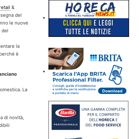
retail
&
insegna del
anno le nuove
 del
mentare la
 perché è
lanciano
domestica. La
a di novità,
ibili