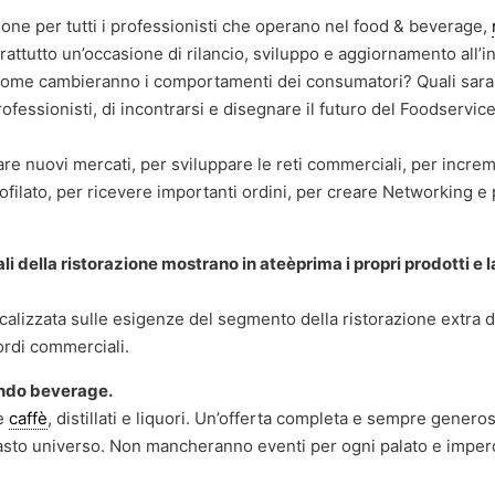
ione per tutti i professionisti che operano nel food & beverage,
rattutto un’occasione di rilancio, sviluppo e aggiornamento all’
Come cambieranno i comportamenti dei consumatori? Quali sar
essionisti, di incontrarsi e disegnare il futuro del Foodservice
are nuovi mercati, per sviluppare le reti commerciali, per incre
filato, per ricevere importanti ordini, per creare Networking e
nali della ristorazione mostrano in ateèprima i propri prodotti e 
alizzata sulle esigenze del segmento della ristorazione extra 
ordi commerciali.
ondo beverage.
re
caffè
, distillati e liquori. Un’offerta completa e sempre generos
vasto universo. Non mancheranno eventi per ogni palato e imperd