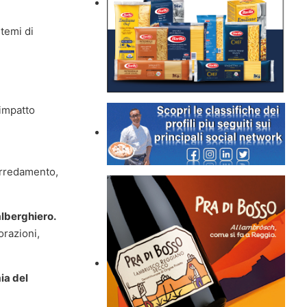
stemi di
 impatto
arredamento,
alberghiero.
orazioni,
ia del