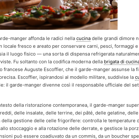
arde-manger affonda le radici nella
cucina
delle grandi dimore no
n locale fresco e areato per conservare carni, pesci, formaggi e a
a sia il luogo fisico — una sorta di dispensa refrigerata naturalme
ovviste. Fu soltanto con la codifica moderna della
brigata di cucin
o francese Auguste Escoffier, che il garde-manger assunse la f
precisa. Escoffier, ispirandosi al modello militare, suddivise la
c
e: il garde-manger divenne così il responsabile ufficiale del set
testo della ristorazione contemporanea, il garde-manger super
ddi, delle insalate, delle terrine, dei pâté, delle gelatine, delle
tà della gestione delle celle frigorifere: controlla le temperature 
allo stoccaggio e alla rotazione delle derrate, e gestisce la porz
dimensioni può essere coadiuvato da un commis, da un boucher spe