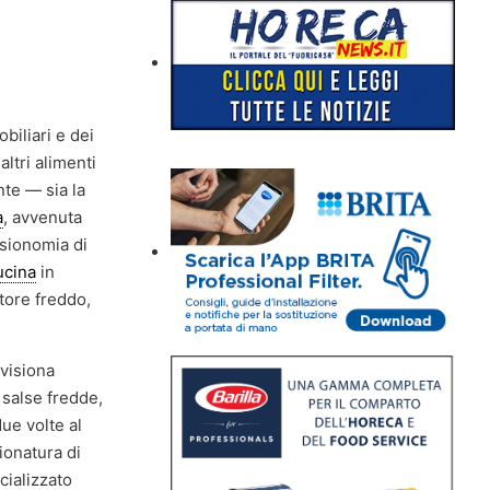
biliari e dei
ltri alimenti
nte — sia la
a
, avvenuta
isionomia di
ucina
in
tore freddo,
visiona
 salse fredde,
due volte al
ionatura di
cializzato