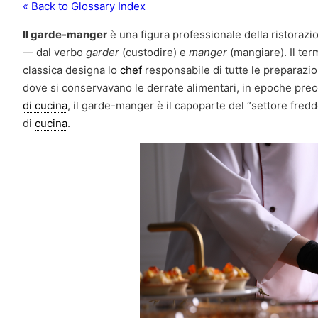
« Back to Glossary Index
Il garde-manger
è una figura professionale della ristorazi
— dal verbo
garder
(custodire) e
manger
(mangiare). Il ter
classica designa lo
chef
responsabile di tutte le preparazio
dove si conservavano le derrate alimentari, in epoche prece
di cucina
, il garde-manger è il capoparte del “settore fredd
di
cucina
.