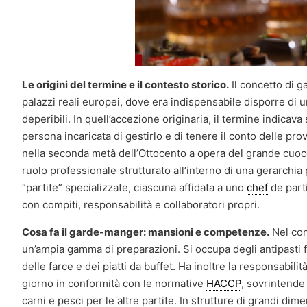
Le origini del termine e il contesto storico.
Il concetto di g
palazzi reali europei, dove era indispensabile disporre di u
deperibili. In quell’accezione originaria, il termine indicav
persona incaricata di gestirlo e di tenere il conto delle pr
nella seconda metà dell’Ottocento a opera del grande cuoc
ruolo professionale strutturato all’interno di una gerarchia 
“partite” specializzate, ciascuna affidata a uno
chef
de parti
con compiti, responsabilità e collaboratori propri.
Cosa fa il garde-manger: mansioni e competenze.
Nel con
un’ampia gamma di preparazioni. Si occupa degli antipasti fre
delle farce e dei piatti da buffet. Ha inoltre la responsabili
giorno in conformità con le normative
HACCP
, sovrintende 
carni e pesci per le altre partite. In strutture di grandi 