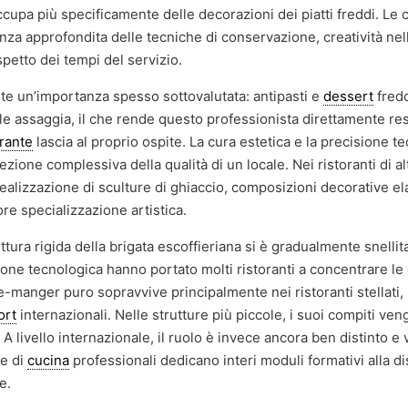
ccupa più specificamente delle decorazioni dei piatti freddi. L
enza approfondita delle tecniche di conservazione, creatività nel
petto dei tempi del servizio.
te un’importanza spesso sottovalutata: antipasti e
dessert
fred
ale assaggia, il che rende questo professionista direttamente r
orante
lascia al proprio ospite. La cura estetica e la precisione te
ione complessiva della qualità di un locale. Nei ristoranti di alt
realizzazione di sculture di ghiaccio, composizioni decorative e
ore specializzazione artistica.
tura rigida della brigata escoffieriana si è gradualmente snellita.
vazione tecnologica hanno portato molti ristoranti a concentrare 
rde-manger puro sopravvive principalmente nei ristoranti stellati,
ort
internazionali. Nelle strutture più piccole, i suoi compiti v
A livello internazionale, il ruolo è invece ancora ben distinto e 
le di
cucina
professionali dedicano interi moduli formativi alla di
e.