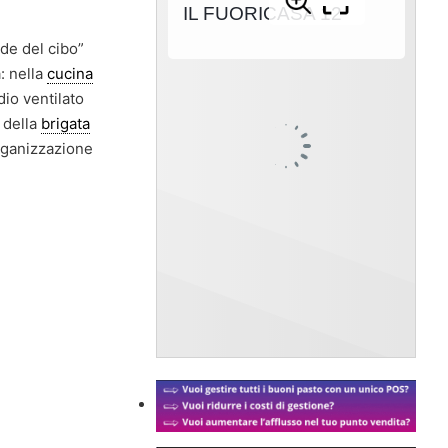
ode del cibo”
: nella
cucina
dio ventilato
 della
brigata
organizzazione