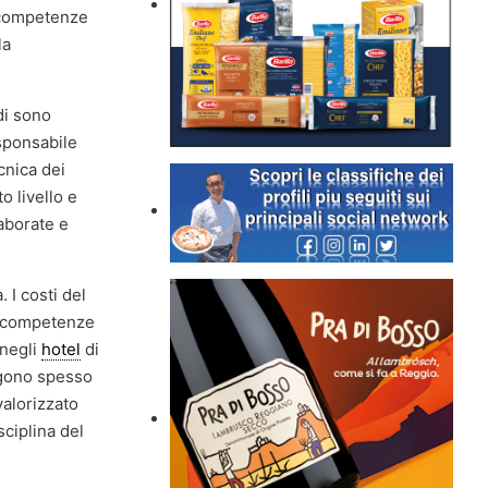
e competenze
la
di sono
esponsabile
cnica dei
o livello e
laborate e
 I costi del
le competenze
 negli
hotel
di
engono spesso
valorizzato
sciplina del