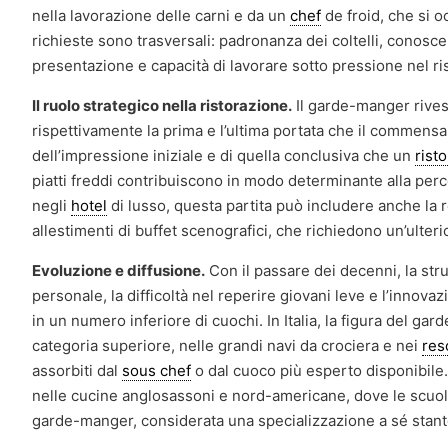
nella lavorazione delle carni e da un
chef
de froid, che si o
richieste sono trasversali: padronanza dei coltelli, conosc
presentazione e capacità di lavorare sotto pressione nel ris
Il ruolo strategico nella ristorazione.
Il garde-manger rives
rispettivamente la prima e l’ultima portata che il commens
dell’impressione iniziale e di quella conclusiva che un
rist
piatti freddi contribuiscono in modo determinante alla percez
negli
hotel
di lusso, questa partita può includere anche la 
allestimenti di buffet scenografici, che richiedono un’ulteri
Evoluzione e diffusione.
Con il passare dei decenni, la strut
personale, la difficoltà nel reperire giovani leve e l’inno
in un numero inferiore di cuochi. In Italia, la figura del ga
categoria superiore, nelle grandi navi da crociera e nei
res
assorbiti dal
sous chef
o dal cuoco più esperto disponibile. 
nelle cucine anglosassoni e nord-americane, dove le scuo
garde-manger, considerata una specializzazione a sé stant