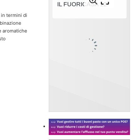
n termini di
binazione
be aromatiche
sto