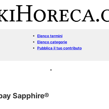
Elenco termini
Elenco categorie
Pubblica il tuo contributo
ay Sapphire®