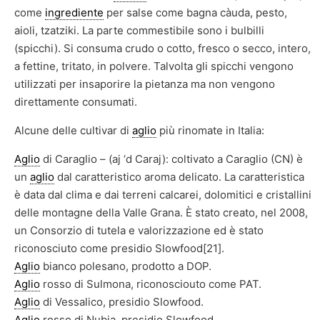
come
ingrediente
per salse come bagna càuda, pesto,
aioli, tzatziki. La parte commestibile sono i bulbilli
(spicchi). Si consuma crudo o cotto, fresco o secco, intero,
a fettine, tritato, in polvere. Talvolta gli spicchi vengono
utilizzati per insaporire la pietanza ma non vengono
direttamente consumati.
Alcune delle cultivar di
aglio
più rinomate in Italia:
Aglio
di Caraglio – (aj ‘d Caraj): coltivato a Caraglio (CN) è
un
aglio
dal caratteristico aroma delicato. La caratteristica
è data dal clima e dai terreni calcarei, dolomitici e cristallini
delle montagne della Valle Grana. È stato creato, nel 2008,
un Consorzio di tutela e valorizzazione ed è stato
riconosciuto come presidio Slowfood[21].
Aglio
bianco polesano, prodotto a DOP.
Aglio
rosso di Sulmona, riconosciouto come PAT.
Aglio
di Vessalico, presidio Slowfood.
Aglio
rosso di Nubia, presidio Slowfood.