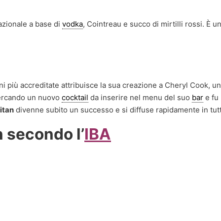
azionale a base di
vodka
, Cointreau e succo di mirtilli rossi. È u
ni più accreditate attribuisce la sua creazione a Cheryl Cook, u
 cercando un nuovo
cocktail
da inserire nel menu del suo
bar
e fu 
itan
divenne subito un successo e si diffuse rapidamente in tut
n secondo l’
IBA