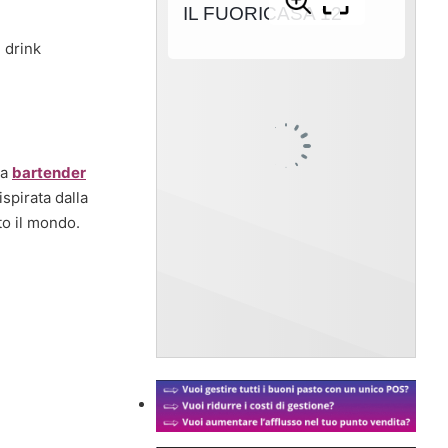
n drink
na
bartender
ispirata dalla
to il mondo.