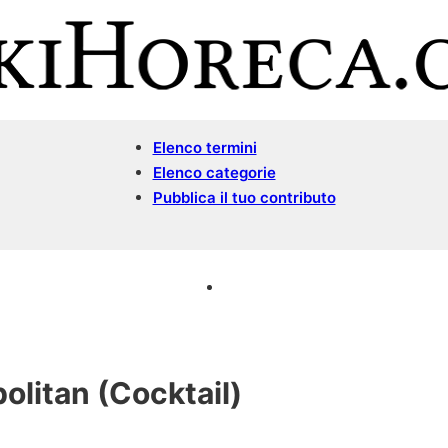
Elenco termini
Elenco categorie
Pubblica il tuo contributo
litan (Cocktail)