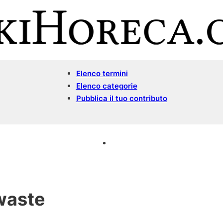
Elenco termini
Elenco categorie
Pubblica il tuo contributo
waste