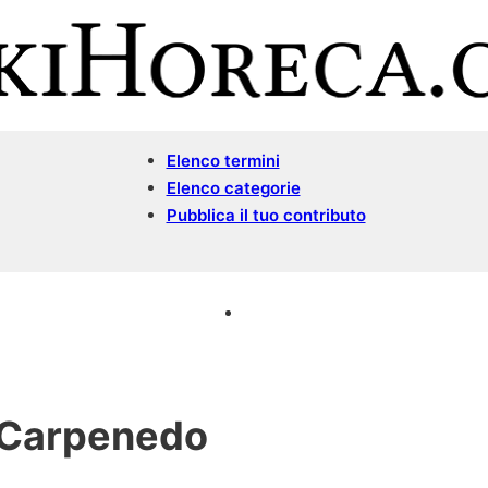
Elenco termini
Elenco categorie
Pubblica il tuo contributo
a Carpenedo